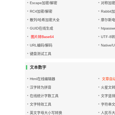
Escape加密/解密
对称加密
RC4加密/解密
Rabbit
散列/哈希加密大全
摩尔斯
GUID在线生成
htpass
图片转Base64
UTF-8
URL编码/解码
Native
键盘测试工具
文本数字
Html在线编辑器
文章自
汉字转为拼音
火星文
在线统计字数工具
文字竖
文字特效工具
字符串
英文字母大小写转换
人民币