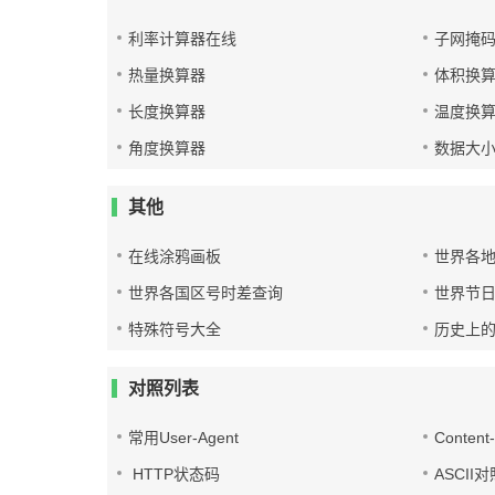
利率计算器在线
子网掩
热量换算器
体积换
长度换算器
温度换
角度换算器
数据大
其他
在线涂鸦画板
世界各
世界各国区号时差查询
世界节
特殊符号大全
历史上
对照列表
常用User-Agent
Conten
HTTP状态码
ASCII