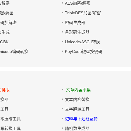
/解密
AES加密/解密
加密/解密
TripleDES加密/解密
电码加解密
密码生成器
wd生成
条形码生成器
转GBK
Unicode/ASCII转换
/Unicode编码转换
KeyCode键盘按键码
动排版
文章内容采集
转换器
文本内容替换
排工具
文字翻转工具
文本压缩工具
驼峰与下划线互转
大写转换工具
随机数生成器