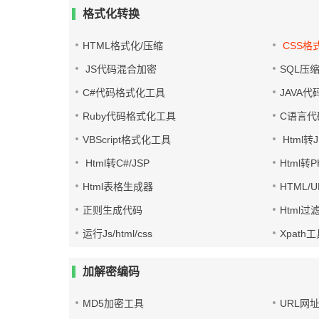
格式化转换
HTML格式化/压缩
CSS格
JS代码混合加密
SQL压
C#代码格式化工具
JAVA
Ruby代码格式化工具
C语言代
VBScript格式化工具
Html转J
Html转C#/JSP
Html转
Html表格生成器
HTML/
正则生成代码
Html过
运行Js/html/css
Xpath
加解密编码
MD5加密工具
URL网